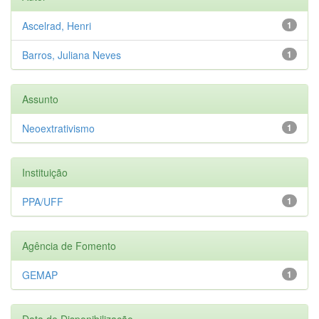
Ascelrad, Henri
1
Barros, Juliana Neves
1
Assunto
Neoextrativismo
1
Instituição
PPA/UFF
1
Agência de Fomento
GEMAP
1
Data de Disponibilização