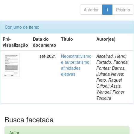
Anterior
1
Póximo
Conjunto de itens:
Pré-
Data do
Título
Autor(es)
visualização
documento
set-2021
Neoextrativismo
Ascelrad, Henri;
e autoritarismo:
Furtado, Fabrina
afinidades
Pontes; Barros,
eletivas
Juliana Neves;
Pinto, Raquel
Giffoni; Assis,
Wendell Ficher
Teixeira
Busca facetada
Autor