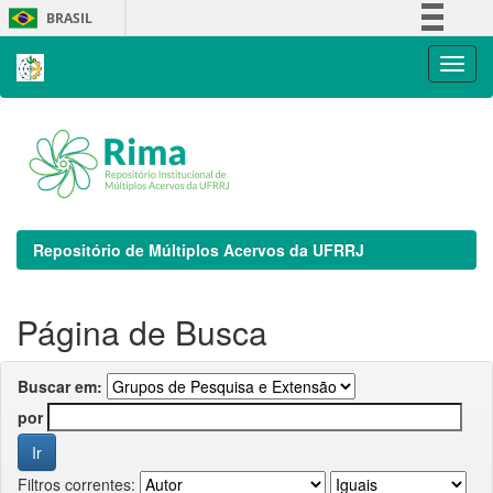
Skip
BRASIL
navigation
Simplifique!
Comunica BR
Participe
Acesso à informação
Legislação
Canais
Repositório de Múltiplos Acervos da UFRRJ
Página de Busca
Buscar em:
por
Filtros correntes: