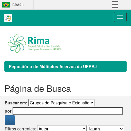
Skip
BRASIL
navigation
Simplifique!
Comunica BR
Participe
Acesso à informação
Legislação
Canais
Repositório de Múltiplos Acervos da UFRRJ
Página de Busca
Buscar em:
por
Filtros correntes: