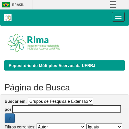
Skip
BRASIL
navigation
Simplifique!
Comunica BR
Participe
Acesso à informação
Legislação
Canais
Repositório de Múltiplos Acervos da UFRRJ
Página de Busca
Buscar em:
por
Filtros correntes: