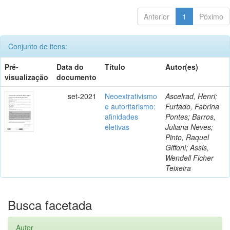
Anterior
1
Póximo
Conjunto de itens:
Pré-
Data do
Título
Autor(es)
visualização
documento
set-2021
Neoextrativismo
Ascelrad, Henri;
e autoritarismo:
Furtado, Fabrina
afinidades
Pontes; Barros,
eletivas
Juliana Neves;
Pinto, Raquel
Giffoni; Assis,
Wendell Ficher
Teixeira
Busca facetada
Autor