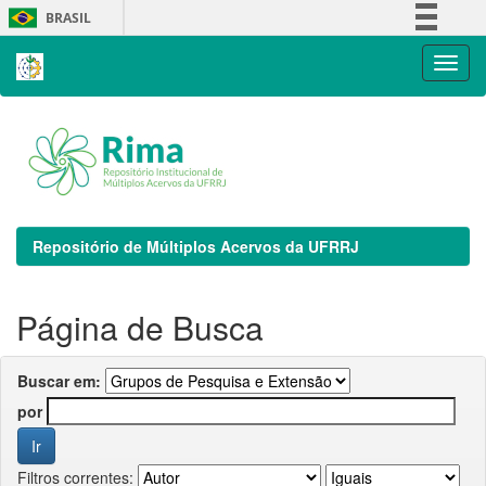
Skip
BRASIL
navigation
Simplifique!
Comunica BR
Participe
Acesso à informação
Legislação
Canais
Repositório de Múltiplos Acervos da UFRRJ
Página de Busca
Buscar em:
por
Filtros correntes: