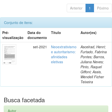
Anterior
1
Póximo
Conjunto de itens:
Pré-
Data do
Título
Autor(es)
visualização
documento
set-2021
Neoextrativismo
Ascelrad, Henri;
e autoritarismo:
Furtado, Fabrina
afinidades
Pontes; Barros,
eletivas
Juliana Neves;
Pinto, Raquel
Giffoni; Assis,
Wendell Ficher
Teixeira
Busca facetada
Autor