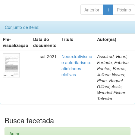
Anterior
1
Póximo
Conjunto de itens:
Pré-
Data do
Título
Autor(es)
visualização
documento
set-2021
Neoextrativismo
Ascelrad, Henri;
e autoritarismo:
Furtado, Fabrina
afinidades
Pontes; Barros,
eletivas
Juliana Neves;
Pinto, Raquel
Giffoni; Assis,
Wendell Ficher
Teixeira
Busca facetada
Autor