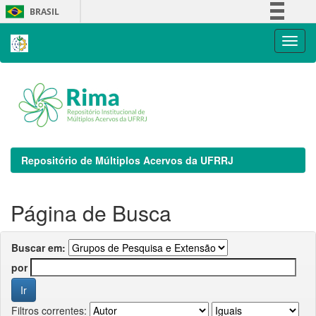
Skip
BRASIL
navigation
Simplifique!
Comunica BR
Participe
Acesso à informação
Legislação
Canais
Repositório de Múltiplos Acervos da UFRRJ
Página de Busca
Buscar em:
por
Filtros correntes: