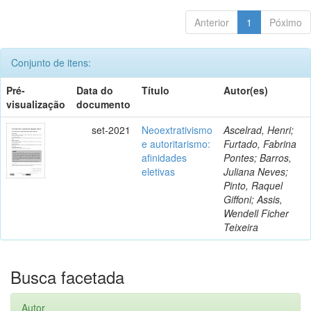
Anterior
1
Póximo
Conjunto de itens:
Pré-
Data do
Título
Autor(es)
visualização
documento
set-2021
Neoextrativismo
Ascelrad, Henri;
e autoritarismo:
Furtado, Fabrina
afinidades
Pontes; Barros,
eletivas
Juliana Neves;
Pinto, Raquel
Giffoni; Assis,
Wendell Ficher
Teixeira
Busca facetada
Autor