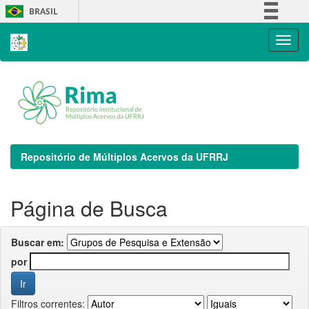
Skip
BRASIL
navigation
Simplifique!
Comunica BR
Participe
Acesso à informação
Legislação
Canais
Repositório de Múltiplos Acervos da UFRRJ
Página de Busca
Buscar em:
por
Filtros correntes: