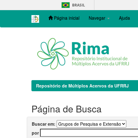
Skip
BRASIL
navigation
Página inicial
Navegar
Ajuda
Repositório de Múltiplos Acervos da UFRRJ
Página de Busca
Buscar em:
por