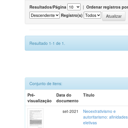
Resultados/Página
|
Ordenar registros po
Registro(s)
Resultado 1-1 de 1.
Conjunto de itens:
Pré-
Data do
Título
visualização
documento
set-2021
Neoextrativismo e
autoritarismo: afinidades
eletivas