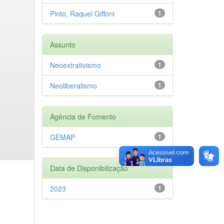
Pinto, Raquel Giffoni
1
Assunto
Neoextrativismo
1
Neoliberalismo
1
Agência de Fomento
GEMAP
1
Data de Disponibilização
2023
1