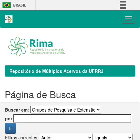
Skip
BRASIL
navigation
Simplifique!
Comunica BR
Participe
Acesso à informação
Legislação
Canais
Repositório de Múltiplos Acervos da UFRRJ
Página de Busca
Buscar em:
por
Filtros correntes: