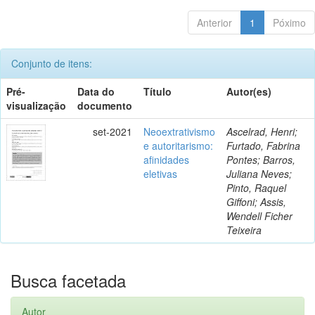
Anterior
1
Póximo
Conjunto de itens:
Pré-
Data do
Título
Autor(es)
visualização
documento
set-2021
Neoextrativismo
Ascelrad, Henri;
e autoritarismo:
Furtado, Fabrina
afinidades
Pontes; Barros,
eletivas
Juliana Neves;
Pinto, Raquel
Giffoni; Assis,
Wendell Ficher
Teixeira
Busca facetada
Autor