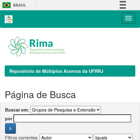
Skip
BRASIL
navigation
Simplifique!
Comunica BR
Participe
Acesso à informação
Legislação
Canais
Repositório de Múltiplos Acervos da UFRRJ
Página de Busca
Buscar em:
por
Filtros correntes: