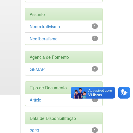
Assunto
Neoextrativismo
1
Neoliberalismo
1
Agência de Fomento
GEMAP
1
Tipo de Documento
Article
1
Data de Disponibilização
2023
1