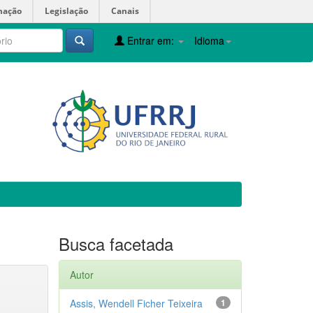
mação
Legislação
Canais
Entrar em:
Idioma
Busca facetada
Autor
Assis, Wendell Ficher Teixeira
1