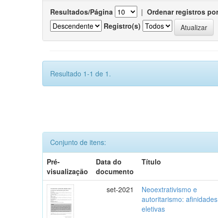
Resultados/Página
|
Ordenar registros po
Registro(s)
Resultado 1-1 de 1.
Conjunto de itens:
Pré-
Data do
Título
visualização
documento
set-2021
Neoextrativismo e
autoritarismo: afinidades
eletivas