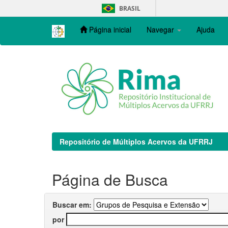
Skip
BRASIL
navigation
Página inicial
Navegar
Ajuda
Repositório de Múltiplos Acervos da UFRRJ
Página de Busca
Buscar em:
por