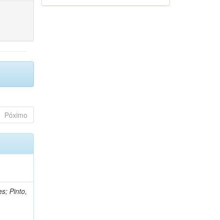
Póximo
s; Pinto,