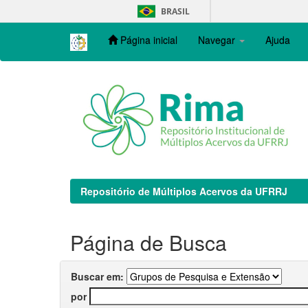
Skip
BRASIL
navigation
Página inicial
Navegar
Ajuda
Repositório de Múltiplos Acervos da UFRRJ
Página de Busca
Buscar em:
por