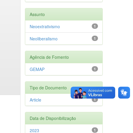
Assunto
Neoextrativismo
1
Neoliberalismo
1
Agência de Fomento
GEMAP
1
Tipo de Documento
Article
1
Data de Disponibilização
2023
1