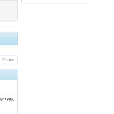
Póximo
s; Pinto,