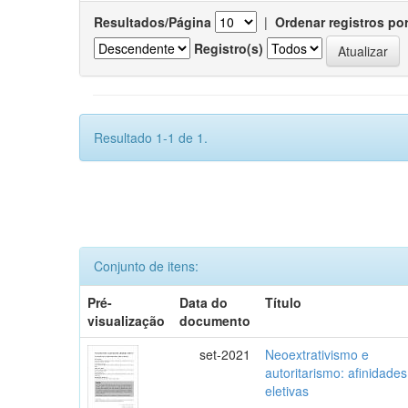
Resultados/Página
|
Ordenar registros po
Registro(s)
Resultado 1-1 de 1.
Conjunto de itens:
Pré-
Data do
Título
visualização
documento
set-2021
Neoextrativismo e
autoritarismo: afinidades
eletivas