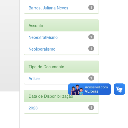
Barros, Juliana Neves
1
Assunto
Neoextrativismo
1
Neoliberalismo
1
Tipo de Documento
Article
1
Data de Disponibilização
2023
1