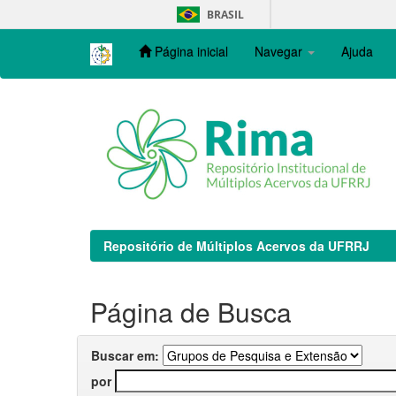
Skip
BRASIL
navigation
Página inicial
Navegar
Ajuda
Repositório de Múltiplos Acervos da UFRRJ
Página de Busca
Buscar em:
por