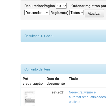
Resultados/Página
|
Ordenar registros po
Registro(s)
Resultado 1-1 de 1.
Conjunto de itens:
Pré-
Data do
Título
visualização
documento
set-2021
Neoextrativismo e
autoritarismo: afinidades
eletivas