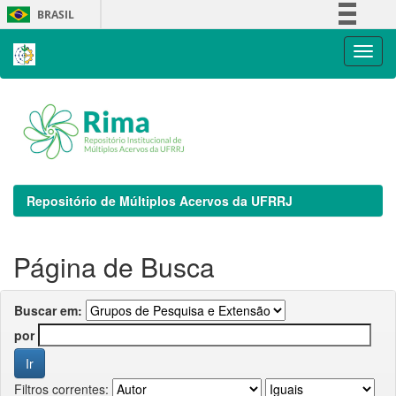
Skip
BRASIL
navigation
Simplifique!
Comunica BR
Participe
Acesso à informação
Legislação
Canais
Repositório de Múltiplos Acervos da UFRRJ
Página de Busca
Buscar em:
por
Filtros correntes: