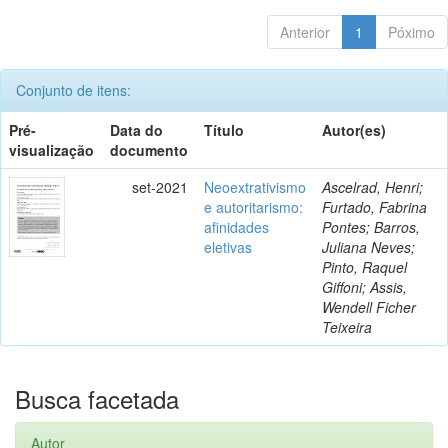
Anterior
1
Póximo
Conjunto de itens:
Pré-
Data do
Título
Autor(es)
visualização
documento
set-2021
Neoextrativismo
Ascelrad, Henri;
e autoritarismo:
Furtado, Fabrina
afinidades
Pontes; Barros,
eletivas
Juliana Neves;
Pinto, Raquel
Giffoni; Assis,
Wendell Ficher
Teixeira
Busca facetada
Autor