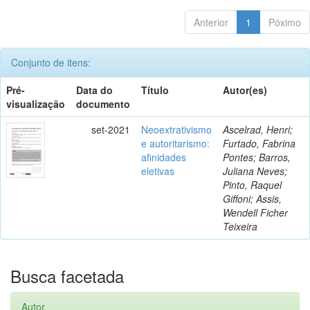
Anterior
1
Póximo
Conjunto de itens:
Pré-
Data do
Título
Autor(es)
visualização
documento
set-2021
Neoextrativismo
Ascelrad, Henri;
e autoritarismo:
Furtado, Fabrina
afinidades
Pontes; Barros,
eletivas
Juliana Neves;
Pinto, Raquel
Giffoni; Assis,
Wendell Ficher
Teixeira
Busca facetada
Autor