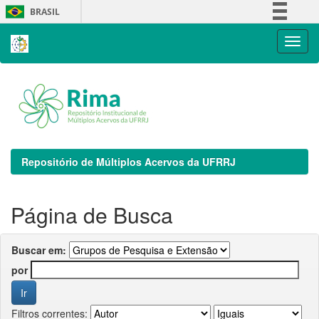
Skip
BRASIL
navigation
Simplifique!
Comunica BR
Participe
Acesso à informação
Legislação
Canais
Repositório de Múltiplos Acervos da UFRRJ
Página de Busca
Buscar em:
por
Filtros correntes: