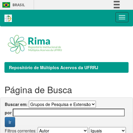
Skip
BRASIL
navigation
Simplifique!
Comunica BR
Participe
Acesso à informação
Legislação
Canais
Repositório de Múltiplos Acervos da UFRRJ
Página de Busca
Buscar em:
por
Filtros correntes: