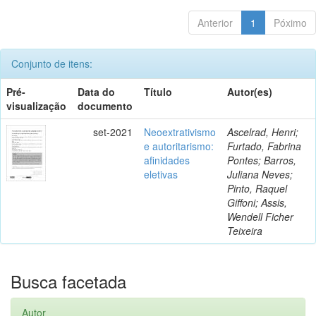
Anterior
1
Póximo
Conjunto de itens:
Pré-
Data do
Título
Autor(es)
visualização
documento
set-2021
Neoextrativismo
Ascelrad, Henri;
e autoritarismo:
Furtado, Fabrina
afinidades
Pontes; Barros,
eletivas
Juliana Neves;
Pinto, Raquel
Giffoni; Assis,
Wendell Ficher
Teixeira
Busca facetada
Autor