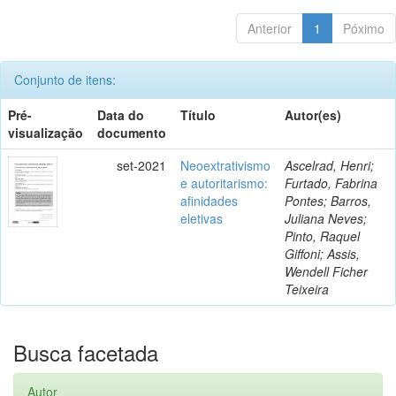
Anterior
1
Póximo
Conjunto de itens:
Pré-
Data do
Título
Autor(es)
visualização
documento
set-2021
Neoextrativismo
Ascelrad, Henri;
e autoritarismo:
Furtado, Fabrina
afinidades
Pontes; Barros,
eletivas
Juliana Neves;
Pinto, Raquel
Giffoni; Assis,
Wendell Ficher
Teixeira
Busca facetada
Autor