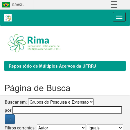
Skip
BRASIL
navigation
Simplifique!
Comunica BR
Participe
Acesso à informação
Legislação
Canais
Repositório de Múltiplos Acervos da UFRRJ
Página de Busca
Buscar em:
por
Filtros correntes: