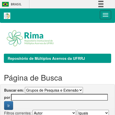
Skip
BRASIL
navigation
Simplifique!
Comunica BR
Participe
Acesso à informação
Legislação
Canais
Repositório de Múltiplos Acervos da UFRRJ
Página de Busca
Buscar em:
por
Filtros correntes: