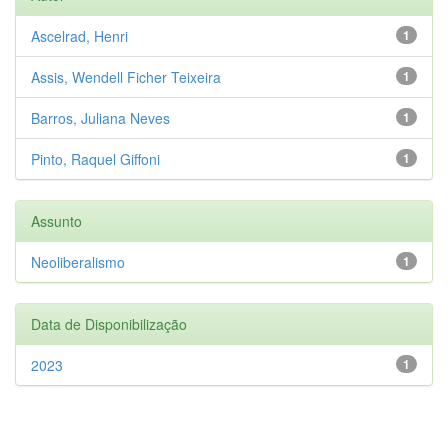
Ascelrad, Henri
1
Assis, Wendell Ficher Teixeira
1
Barros, Juliana Neves
1
Pinto, Raquel Giffoni
1
Assunto
Neoliberalismo
1
Data de Disponibilização
2023
1