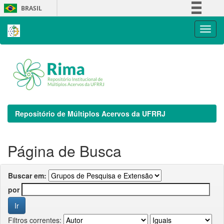
Skip
BRASIL
navigation
Simplifique!
Comunica BR
Participe
Acesso à informação
Legislação
Canais
Repositório de Múltiplos Acervos da UFRRJ
Página de Busca
Buscar em:
por
Filtros correntes: