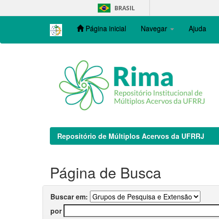
Skip
BRASIL
navigation
Página inicial
Navegar
Ajuda
Repositório de Múltiplos Acervos da UFRRJ
Página de Busca
Buscar em:
por