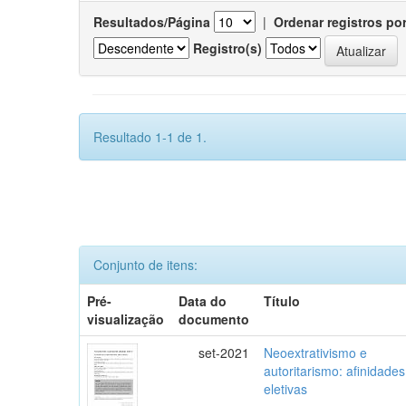
Resultados/Página
|
Ordenar registros po
Registro(s)
Resultado 1-1 de 1.
Conjunto de itens:
Pré-
Data do
Título
visualização
documento
set-2021
Neoextrativismo e
autoritarismo: afinidades
eletivas