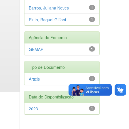
Barros, Juliana Neves
1
Pinto, Raquel Giffoni
1
Agência de Fomento
GEMAP
1
Tipo de Documento
Article
1
Data de Disponibilização
2023
1