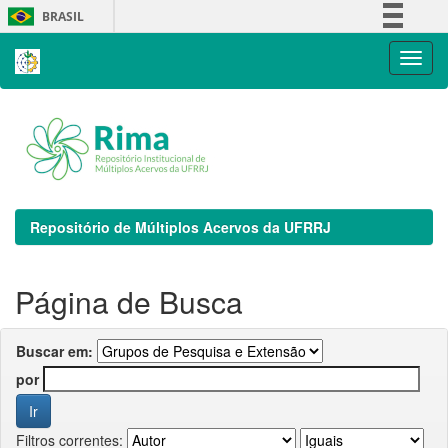
Skip
BRASIL
navigation
Simplifique!
Comunica BR
Participe
Acesso à informação
Legislação
Canais
Repositório de Múltiplos Acervos da UFRRJ
Página de Busca
Buscar em:
por
Filtros correntes: