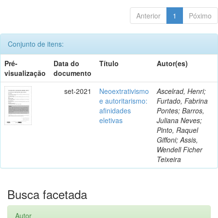
Anterior
1
Póximo
Conjunto de itens:
Pré-
Data do
Título
Autor(es)
visualização
documento
set-2021
Neoextrativismo
Ascelrad, Henri;
e autoritarismo:
Furtado, Fabrina
afinidades
Pontes; Barros,
eletivas
Juliana Neves;
Pinto, Raquel
Giffoni; Assis,
Wendell Ficher
Teixeira
Busca facetada
Autor