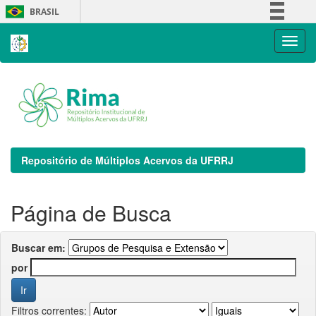
Skip
BRASIL
navigation
Simplifique!
Comunica BR
Participe
Acesso à informação
Legislação
Canais
Repositório de Múltiplos Acervos da UFRRJ
Página de Busca
Buscar em:
por
Filtros correntes: