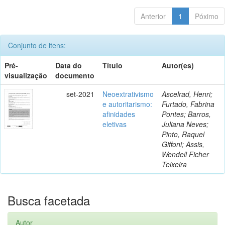
Anterior
1
Póximo
Conjunto de itens:
Pré-
Data do
Título
Autor(es)
visualização
documento
set-2021
Neoextrativismo
Ascelrad, Henri;
e autoritarismo:
Furtado, Fabrina
afinidades
Pontes; Barros,
eletivas
Juliana Neves;
Pinto, Raquel
Giffoni; Assis,
Wendell Ficher
Teixeira
Busca facetada
Autor