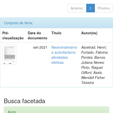
Anterior
1
Póximo
Conjunto de itens:
Pré-
Data do
Título
Autor(es)
visualização
documento
set-2021
Neoextrativismo
Ascelrad, Henri;
e autoritarismo:
Furtado, Fabrina
afinidades
Pontes; Barros,
eletivas
Juliana Neves;
Pinto, Raquel
Giffoni; Assis,
Wendell Ficher
Teixeira
Busca facetada
Autor