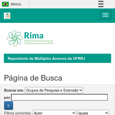
Skip
BRASIL
navigation
Simplifique!
Comunica BR
Participe
Acesso à informação
Legislação
Canais
Repositório de Múltiplos Acervos da UFRRJ
Página de Busca
Buscar em:
por
Filtros correntes: