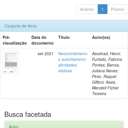
Anterior
1
Póximo
Conjunto de itens:
Pré-
Data do
Título
Autor(es)
visualização
documento
set-2021
Neoextrativismo
Ascelrad, Henri;
e autoritarismo:
Furtado, Fabrina
afinidades
Pontes; Barros,
eletivas
Juliana Neves;
Pinto, Raquel
Giffoni; Assis,
Wendell Ficher
Teixeira
Busca facetada
Autor