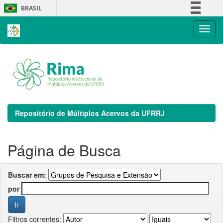
Skip
BRASIL
navigation
Simplifique!
Comunica BR
Participe
Acesso à informação
Legislação
Canais
Repositório de Múltiplos Acervos da UFRRJ
Página de Busca
Buscar em:
por
Filtros correntes: