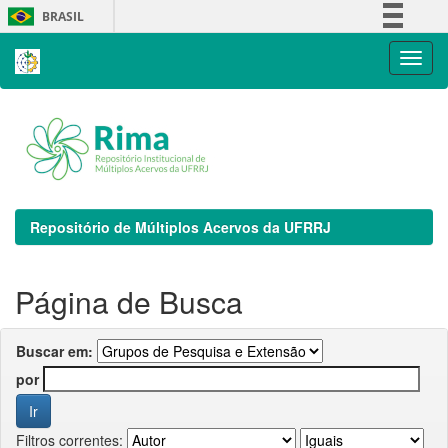
Skip
BRASIL
navigation
Simplifique!
Comunica BR
Participe
Acesso à informação
Legislação
Canais
Repositório de Múltiplos Acervos da UFRRJ
Página de Busca
Buscar em:
por
Filtros correntes: