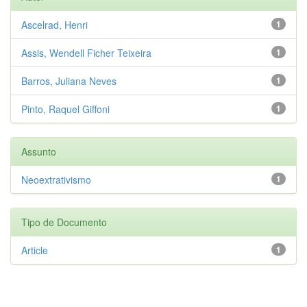
Ascelrad, Henri
1
Assis, Wendell Ficher Teixeira
1
Barros, Juliana Neves
1
Pinto, Raquel Giffoni
1
Assunto
Neoextrativismo
1
Tipo de Documento
Article
1