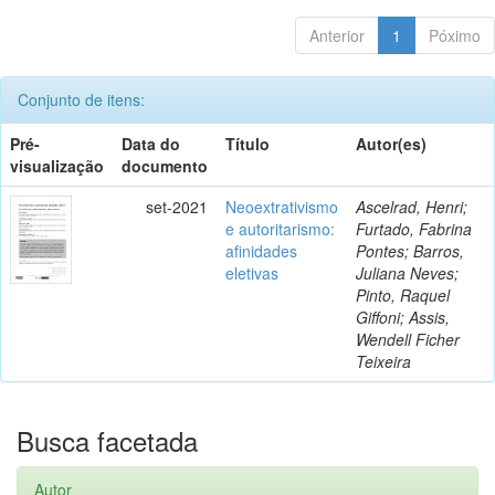
Anterior
1
Póximo
Conjunto de itens:
Pré-
Data do
Título
Autor(es)
visualização
documento
set-2021
Neoextrativismo
Ascelrad, Henri;
e autoritarismo:
Furtado, Fabrina
afinidades
Pontes; Barros,
eletivas
Juliana Neves;
Pinto, Raquel
Giffoni; Assis,
Wendell Ficher
Teixeira
Busca facetada
Autor