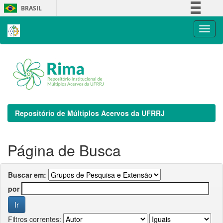
Skip
BRASIL
navigation
Simplifique!
Comunica BR
Participe
Acesso à informação
Legislação
Canais
Repositório de Múltiplos Acervos da UFRRJ
Página de Busca
Buscar em:
por
Filtros correntes: