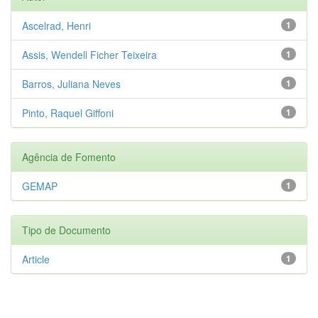
Ascelrad, Henri
1
Assis, Wendell Ficher Teixeira
1
Barros, Juliana Neves
1
Pinto, Raquel Giffoni
1
Agência de Fomento
GEMAP
1
Tipo de Documento
Article
1