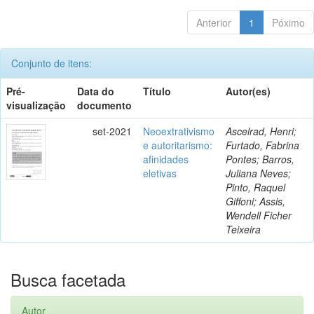
Anterior
1
Póximo
Conjunto de itens:
Pré-
Data do
Título
Autor(es)
visualização
documento
set-2021
Neoextrativismo
Ascelrad, Henri;
e autoritarismo:
Furtado, Fabrina
afinidades
Pontes; Barros,
eletivas
Juliana Neves;
Pinto, Raquel
Giffoni; Assis,
Wendell Ficher
Teixeira
Busca facetada
Autor