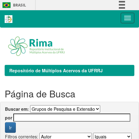
Skip
BRASIL
navigation
Simplifique!
Comunica BR
Participe
Acesso à informação
Legislação
Canais
Repositório de Múltiplos Acervos da UFRRJ
Página de Busca
Buscar em:
por
Filtros correntes: