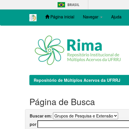
Skip
BRASIL
navigation
Página inicial
Navegar
Ajuda
Repositório de Múltiplos Acervos da UFRRJ
Página de Busca
Buscar em:
por