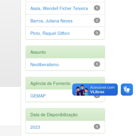
Assis, Wendell Ficher Teixeira
1
Barros, Juliana Neves
1
Pinto, Raquel Giffoni
1
Assunto
Neoliberalismo
1
Agência de Fomento
GEMAP
1
Data de Disponibilização
2023
1