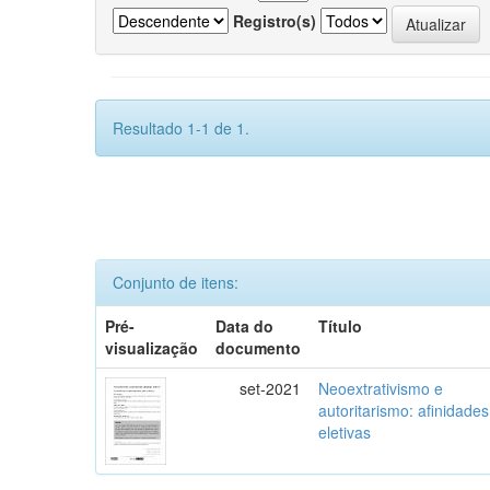
Registro(s)
Resultado 1-1 de 1.
Conjunto de itens:
Pré-
Data do
Título
visualização
documento
set-2021
Neoextrativismo e
autoritarismo: afinidades
eletivas