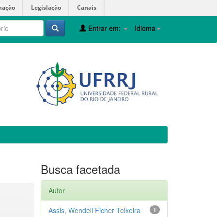
mação
Legislação
Canais
Entrar em:
Idioma
Busca facetada
Autor
Assis, Wendell Ficher Teixeira
1