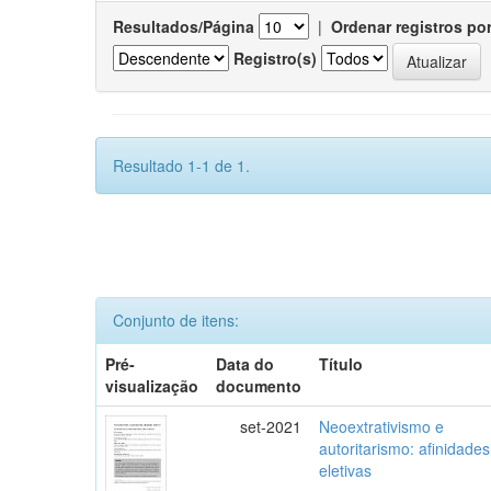
Resultados/Página
|
Ordenar registros po
Registro(s)
Resultado 1-1 de 1.
Conjunto de itens:
Pré-
Data do
Título
visualização
documento
set-2021
Neoextrativismo e
autoritarismo: afinidades
eletivas