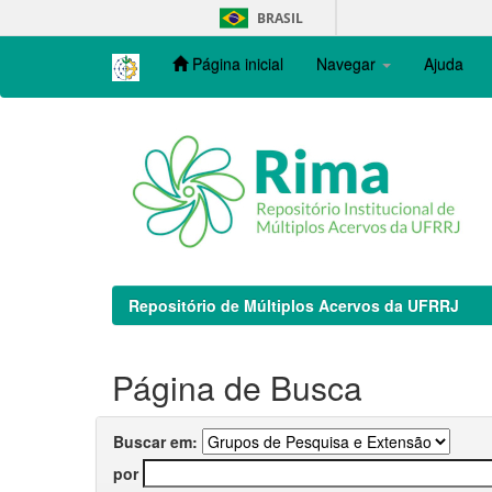
Skip
BRASIL
navigation
Página inicial
Navegar
Ajuda
Repositório de Múltiplos Acervos da UFRRJ
Página de Busca
Buscar em:
por