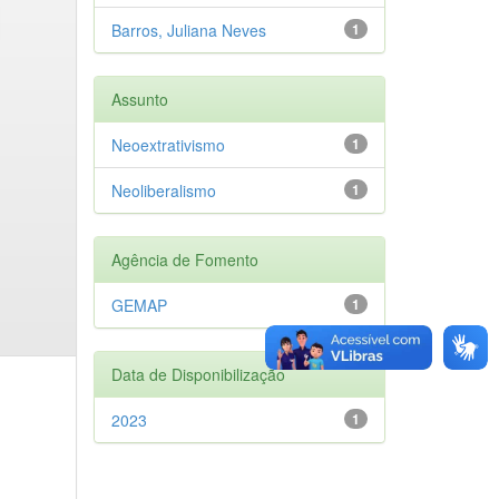
Barros, Juliana Neves
1
Assunto
Neoextrativismo
1
Neoliberalismo
1
Agência de Fomento
GEMAP
1
Data de Disponibilização
2023
1