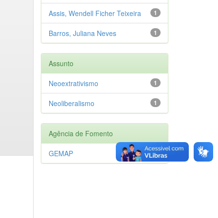
Assis, Wendell Ficher Teixeira
1
Barros, Juliana Neves
1
Assunto
Neoextrativismo
1
Neoliberalismo
1
Agência de Fomento
GEMAP
1