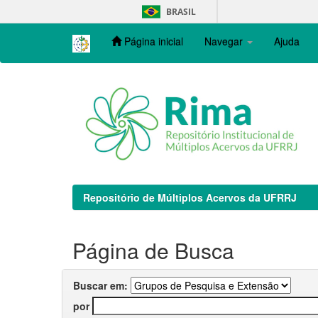
Skip
BRASIL
navigation
Página inicial
Navegar
Ajuda
Repositório de Múltiplos Acervos da UFRRJ
Página de Busca
Buscar em:
por