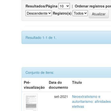
Resultados/Página
|
Ordenar registros po
Registro(s)
Resultado 1-1 de 1.
Conjunto de itens:
Pré-
Data do
Título
visualização
documento
set-2021
Neoextrativismo e
autoritarismo: afinidades
eletivas