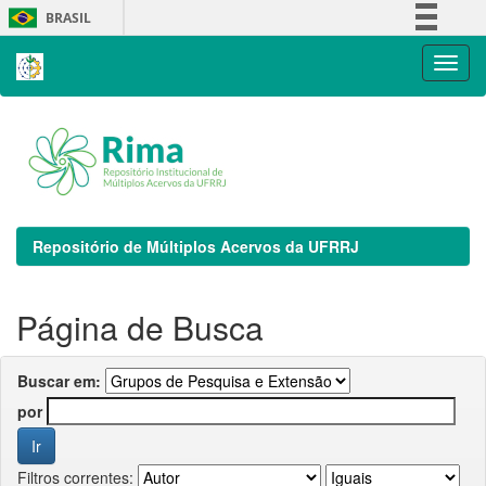
Skip
BRASIL
navigation
Simplifique!
Comunica BR
Participe
Acesso à informação
Legislação
Canais
Repositório de Múltiplos Acervos da UFRRJ
Página de Busca
Buscar em:
por
Filtros correntes: