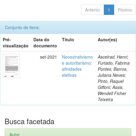
Anterior
1
Póximo
Conjunto de itens:
Pré-
Data do
Título
Autor(es)
visualização
documento
set-2021
Neoextrativismo
Ascelrad, Henri;
e autoritarismo:
Furtado, Fabrina
afinidades
Pontes; Barros,
eletivas
Juliana Neves;
Pinto, Raquel
Giffoni; Assis,
Wendell Ficher
Teixeira
Busca facetada
Autor