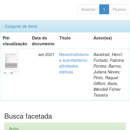
Anterior
1
Póximo
Conjunto de itens:
Pré-
Data do
Título
Autor(es)
visualização
documento
set-2021
Neoextrativismo
Ascelrad, Henri;
e autoritarismo:
Furtado, Fabrina
afinidades
Pontes; Barros,
eletivas
Juliana Neves;
Pinto, Raquel
Giffoni; Assis,
Wendell Ficher
Teixeira
Busca facetada
Autor