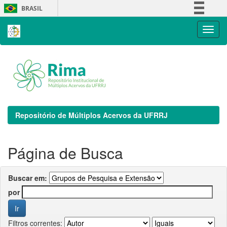
Skip
BRASIL
navigation
Simplifique!
Comunica BR
Participe
Acesso à informação
Legislação
Canais
Repositório de Múltiplos Acervos da UFRRJ
Página de Busca
Buscar em:
por
Filtros correntes: