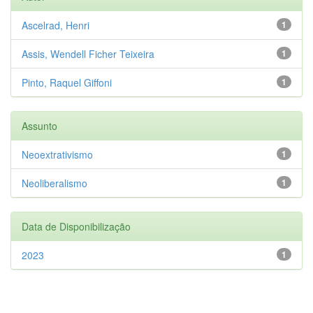
Ascelrad, Henri
1
Assis, Wendell Ficher Teixeira
1
Pinto, Raquel Giffoni
1
Assunto
Neoextrativismo
1
Neoliberalismo
1
Data de Disponibilização
2023
1