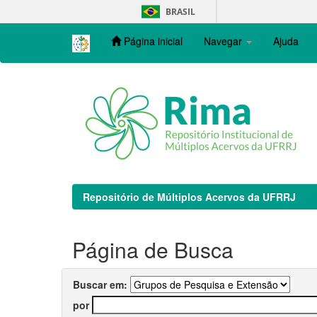
Skip
BRASIL
navigation
Página inicial
Navegar
Ajuda
Repositório de Múltiplos Acervos da UFRRJ
Página de Busca
Buscar em:
por