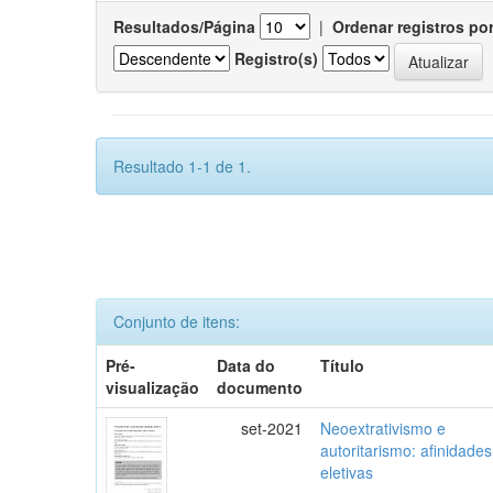
Resultados/Página
|
Ordenar registros po
Registro(s)
Resultado 1-1 de 1.
Conjunto de itens:
Pré-
Data do
Título
visualização
documento
set-2021
Neoextrativismo e
autoritarismo: afinidades
eletivas