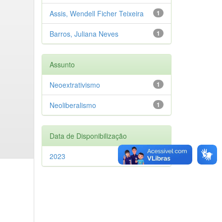
Assis, Wendell Ficher Teixeira
1
Barros, Juliana Neves
1
Assunto
Neoextrativismo
1
Neoliberalismo
1
Data de Disponibilização
2023
1