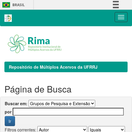
Skip
BRASIL
navigation
Simplifique!
Comunica BR
Participe
Acesso à informação
Legislação
Canais
Repositório de Múltiplos Acervos da UFRRJ
Página de Busca
Buscar em:
por
Filtros correntes: