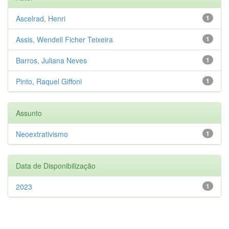
Ascelrad, Henri
1
Assis, Wendell Ficher Teixeira
1
Barros, Juliana Neves
1
Pinto, Raquel Giffoni
1
Assunto
Neoextrativismo
1
Data de Disponibilização
2023
1