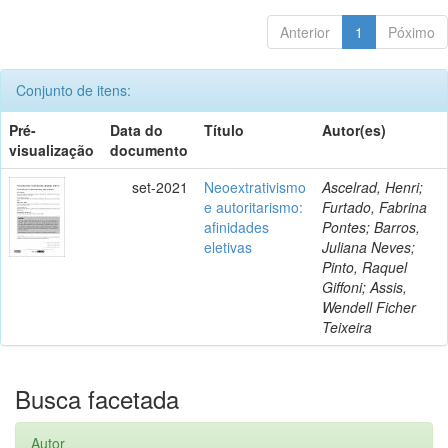
Anterior
1
Póximo
Conjunto de itens:
Pré-
Data do
Título
Autor(es)
visualização
documento
set-2021
Neoextrativismo
Ascelrad, Henri;
e autoritarismo:
Furtado, Fabrina
afinidades
Pontes; Barros,
eletivas
Juliana Neves;
Pinto, Raquel
Giffoni; Assis,
Wendell Ficher
Teixeira
Busca facetada
Autor