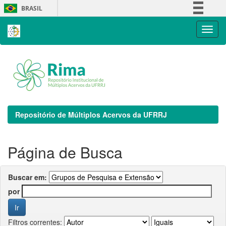
Skip
BRASIL
navigation
Simplifique!
Comunica BR
Participe
Acesso à informação
Legislação
Canais
Repositório de Múltiplos Acervos da UFRRJ
Página de Busca
Buscar em:
por
Filtros correntes: