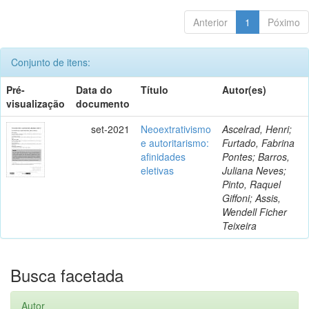
Anterior
1
Póximo
Conjunto de itens:
Pré-
Data do
Título
Autor(es)
visualização
documento
set-2021
Neoextrativismo
Ascelrad, Henri;
e autoritarismo:
Furtado, Fabrina
afinidades
Pontes; Barros,
eletivas
Juliana Neves;
Pinto, Raquel
Giffoni; Assis,
Wendell Ficher
Teixeira
Busca facetada
Autor