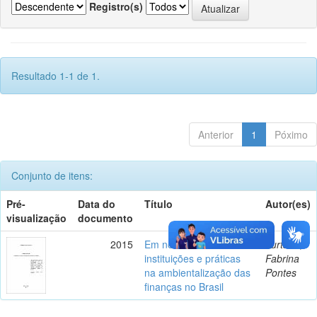
Registro(s)
Resultado 1-1 de 1.
Anterior
1
Póximo
Conjunto de itens:
Pré-
Data do
Título
Autor(es)
visualização
documento
2015
Em nome do clima:
Furtado,
instituições e práticas
Fabrina
na ambientalização das
Pontes
finanças no Brasil