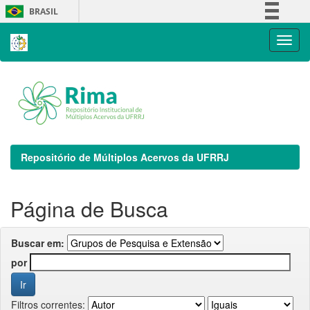
Skip
BRASIL
navigation
Simplifique!
Comunica BR
Participe
Acesso à informação
Legislação
Canais
Repositório de Múltiplos Acervos da UFRRJ
Página de Busca
Buscar em:
por
Filtros correntes: