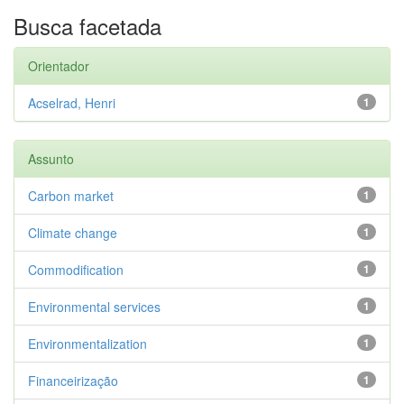
Busca facetada
Orientador
Acselrad, Henri
1
Assunto
Carbon market
1
Climate change
1
Commodification
1
Environmental services
1
Environmentalization
1
Financeirização
1