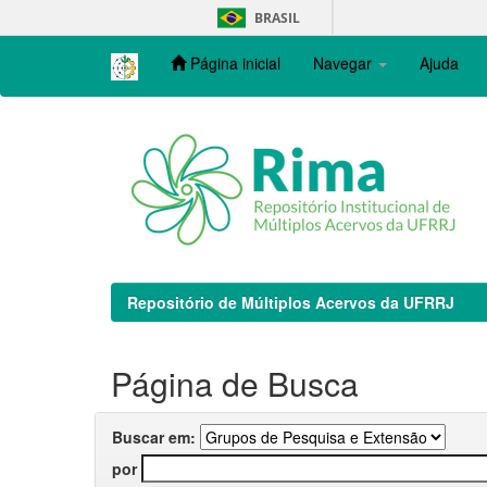
Skip
BRASIL
navigation
Página inicial
Navegar
Ajuda
Repositório de Múltiplos Acervos da UFRRJ
Página de Busca
Buscar em:
por