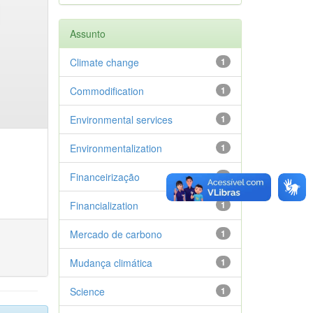
Assunto
Climate change
1
Commodification
1
Environmental services
1
Environmentalization
1
Financeirização
1
Financialization
1
Mercado de carbono
1
Mudança climática
1
Science
1