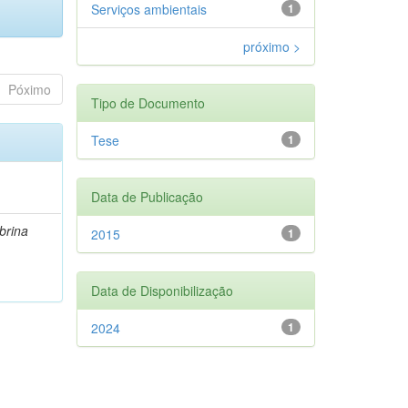
Serviços ambientais
1
próximo >
Póximo
Tipo de Documento
Tese
1
Data de Publicação
brina
2015
1
Data de Disponibilização
2024
1