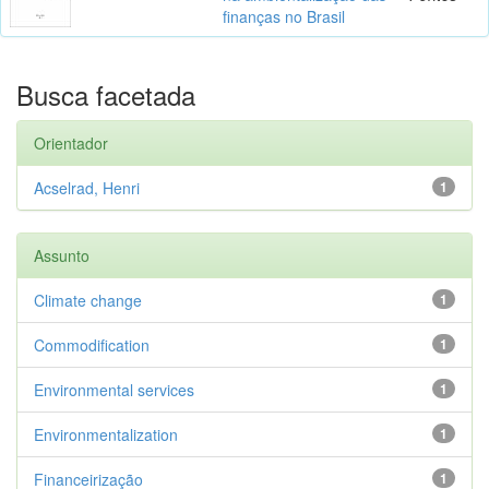
finanças no Brasil
Busca facetada
Orientador
Acselrad, Henri
1
Assunto
Climate change
1
Commodification
1
Environmental services
1
Environmentalization
1
Financeirização
1