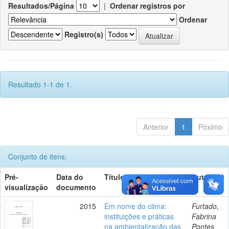
Resultados/Página
|
Ordenar registros por
Ordenar
Registro(s)
Resultado 1-1 de 1.
Anterior
1
Póximo
Conjunto de itens:
Pré-
Data do
Título
Autor(es)
visualização
documento
2015
Em nome do clima:
Furtado,
instituições e práticas
Fabrina
na ambientalização das
Pontes