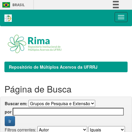
Skip
BRASIL
navigation
Simplifique!
Comunica BR
Participe
Acesso à informação
Legislação
Canais
Repositório de Múltiplos Acervos da UFRRJ
Página de Busca
Buscar em:
por
Filtros correntes: