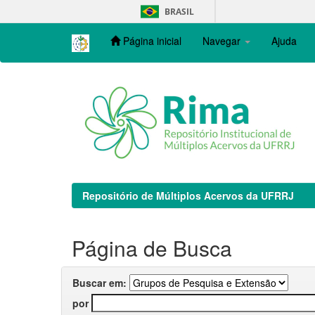
Skip
BRASIL
navigation
Página inicial
Navegar
Ajuda
Repositório de Múltiplos Acervos da UFRRJ
Página de Busca
Buscar em:
por