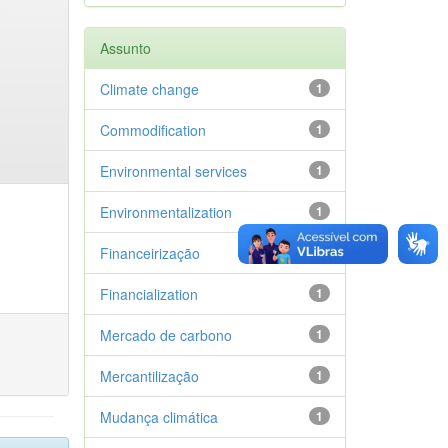
Assunto
Climate change
1
Commodification
1
Environmental services
1
Environmentalization
1
Financeirização
1
Financialization
1
Mercado de carbono
1
Mercantilização
1
Mudança climática
1