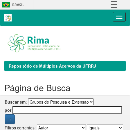
Skip
BRASIL
navigation
Simplifique!
Comunica BR
Participe
Acesso à informação
Legislação
Canais
Repositório de Múltiplos Acervos da UFRRJ
Página de Busca
Buscar em:
por
Filtros correntes: