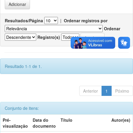
Resultados/Página
|
Ordenar registros por
Ordenar
Registro(s)
Resultado 1-1 de 1.
Anterior
1
Póximo
Conjunto de itens:
Pré-
Data do
Título
Autor(es)
visualização
documento