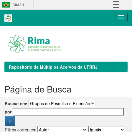
Skip
BRASIL
navigation
Simplifique!
Comunica BR
Participe
Acesso à informação
Legislação
Canais
Repositório de Múltiplos Acervos da UFRRJ
Página de Busca
Buscar em:
por
Filtros correntes: