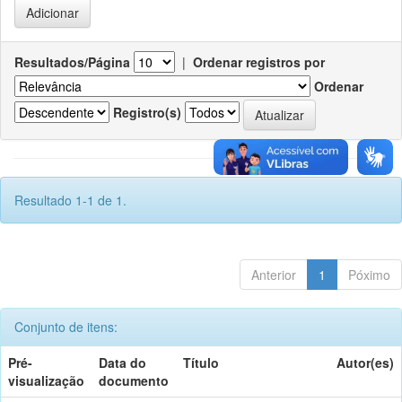
Resultados/Página
|
Ordenar registros por
Ordenar
Registro(s)
Resultado 1-1 de 1.
Anterior
1
Póximo
Conjunto de itens:
Pré-
Data do
Título
Autor(es)
visualização
documento