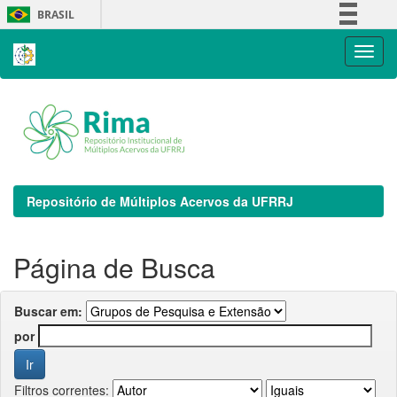
Skip
BRASIL
navigation
Simplifique!
Comunica BR
Participe
Acesso à informação
Legislação
Canais
Repositório de Múltiplos Acervos da UFRRJ
Página de Busca
Buscar em:
por
Filtros correntes: