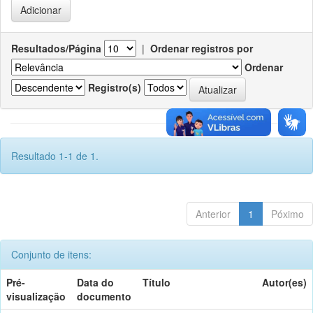
Resultados/Página
|
Ordenar registros por
Ordenar
Registro(s)
Resultado 1-1 de 1.
Anterior
1
Póximo
Conjunto de itens:
Pré-
Data do
Título
Autor(es)
visualização
documento