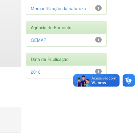
Mercantilização da natureza
1
Agência de Fomento
GEMAP
1
Data de Publicação
2018
1