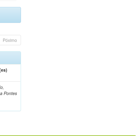
Póximo
(es)
o,
na Pontes