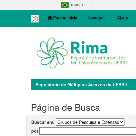
Skip
BRASIL
navigation
Página inicial
Navegar
Ajuda
Repositório de Múltiplos Acervos da UFRRJ
Página de Busca
Buscar em:
por