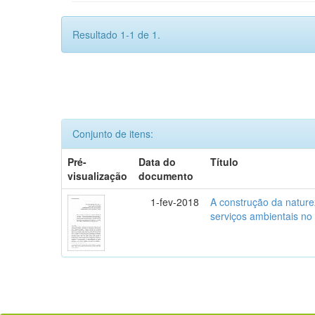
Resultado 1-1 de 1.
Conjunto de itens:
Pré-
Data do
Título
visualização
documento
1-fev-2018
A construção da naturez
serviços ambientais no