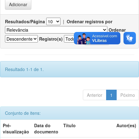
Resultados/Página
|
Ordenar registros por
Ordenar
Registro(s)
Resultado 1-1 de 1.
Anterior
1
Póximo
Conjunto de itens:
Pré-
Data do
Título
Autor(es)
visualização
documento