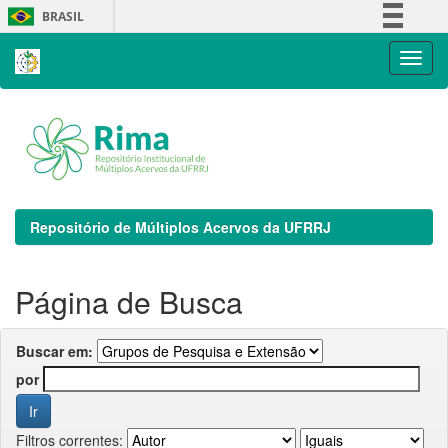
Skip
BRASIL
navigation
Simplifique!
Comunica BR
Participe
Acesso à informação
Legislação
Canais
Repositório de Múltiplos Acervos da UFRRJ
Página de Busca
Buscar em:
por
Filtros correntes: