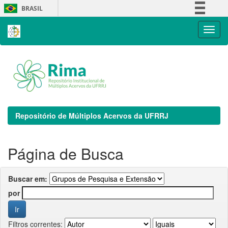
Skip
BRASIL
navigation
Simplifique!
Comunica BR
Participe
Acesso à informação
Legislação
Canais
Repositório de Múltiplos Acervos da UFRRJ
Página de Busca
Buscar em:
por
Filtros correntes: