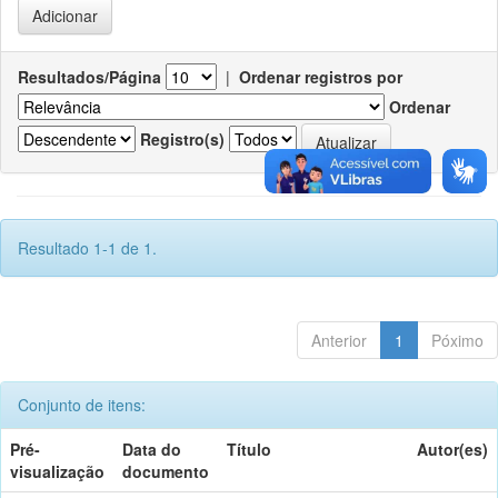
Resultados/Página
|
Ordenar registros por
Ordenar
Registro(s)
Resultado 1-1 de 1.
Anterior
1
Póximo
Conjunto de itens:
Pré-
Data do
Título
Autor(es)
visualização
documento