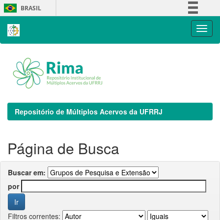
Skip
BRASIL
navigation
Simplifique!
Comunica BR
Participe
Acesso à informação
Legislação
Canais
Repositório de Múltiplos Acervos da UFRRJ
Página de Busca
Buscar em:
por
Filtros correntes: