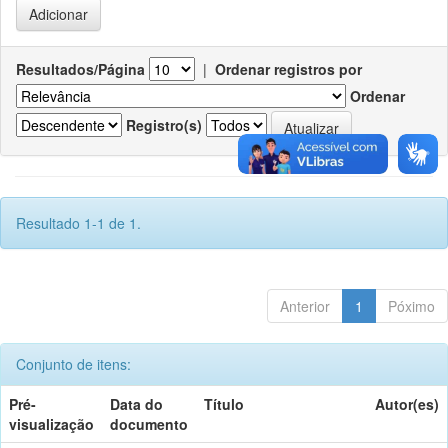
Resultados/Página
|
Ordenar registros por
Ordenar
Registro(s)
Resultado 1-1 de 1.
Anterior
1
Póximo
Conjunto de itens:
Pré-
Data do
Título
Autor(es)
visualização
documento