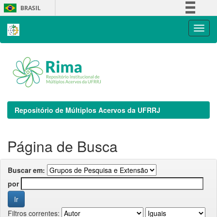
Skip
BRASIL
navigation
Simplifique!
Comunica BR
Participe
Acesso à informação
Legislação
Canais
Repositório de Múltiplos Acervos da UFRRJ
Página de Busca
Buscar em:
por
Filtros correntes: