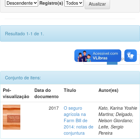
Registro(s)
Resultado 1-1 de 1.
Anterior
1
Póximo
Conjunto de itens:
Pré-
Data do
Título
Autor(es)
visualização
documento
2017
O seguro
Kato, Karina Yoshie
agrícola na
Martins; Delgado,
Farm Bill de
Nelson Giordano;
2014: notas de
Leite, Sergio
conjuntura
Pereira