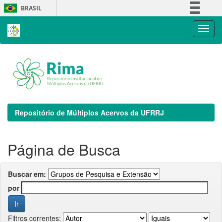
Skip
BRASIL
navigation
Simplifique!
Comunica BR
Participe
Acesso à informação
Legislação
Canais
Repositório de Múltiplos Acervos da UFRRJ
Página de Busca
Buscar em:
por
Filtros correntes: