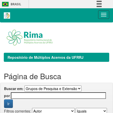
Skip
BRASIL
navigation
Simplifique!
Comunica BR
Participe
Acesso à informação
Legislação
Canais
Repositório de Múltiplos Acervos da UFRRJ
Página de Busca
Buscar em:
por
Filtros correntes: