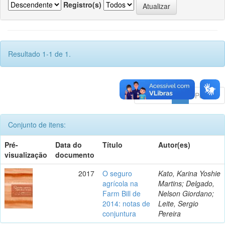
Registro(s)
Resultado 1-1 de 1.
Anterior
1
Póximo
Conjunto de itens:
Pré-
Data do
Título
Autor(es)
visualização
documento
2017
O seguro
Kato, Karina Yoshie
agrícola na
Martins; Delgado,
Farm Bill de
Nelson Giordano;
2014: notas de
Leite, Sergio
conjuntura
Pereira