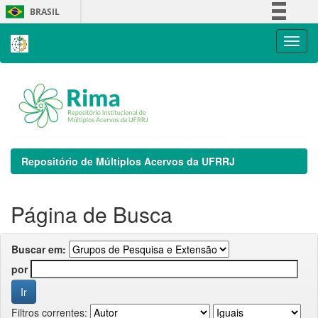
Skip
BRASIL
navigation
Simplifique!
Comunica BR
Participe
Acesso à informação
Legislação
Canais
Repositório de Múltiplos Acervos da UFRRJ
Página de Busca
Buscar em:
por
Filtros correntes: