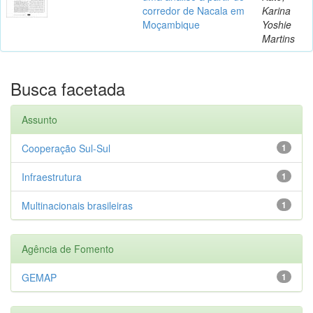
corredor de Nacala em
Karina
Moçambique
Yoshie
Martins
Busca facetada
Assunto
Cooperação Sul-Sul
1
Infraestrutura
1
Multinacionais brasileiras
1
Agência de Fomento
GEMAP
1