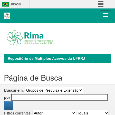
Skip
BRASIL
navigation
Simplifique!
Comunica BR
Participe
Acesso à informação
Legislação
Canais
Repositório de Múltiplos Acervos da UFRRJ
Página de Busca
Buscar em:
por
Filtros correntes: